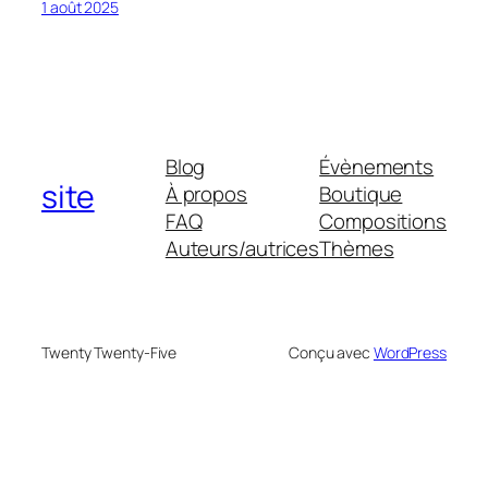
1 août 2025
Blog
Évènements
site
À propos
Boutique
FAQ
Compositions
Auteurs/autrices
Thèmes
Twenty Twenty-Five
Conçu avec
WordPress