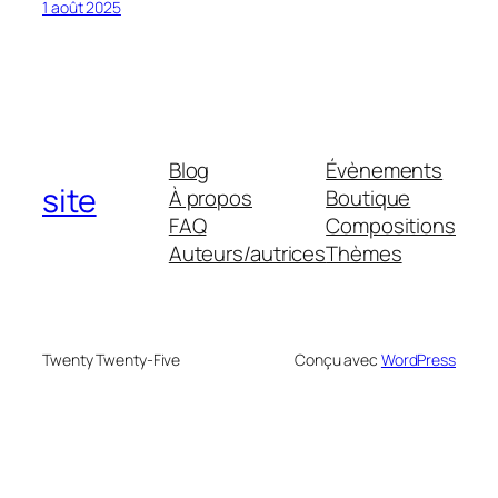
1 août 2025
Blog
Évènements
site
À propos
Boutique
FAQ
Compositions
Auteurs/autrices
Thèmes
Twenty Twenty-Five
Conçu avec
WordPress