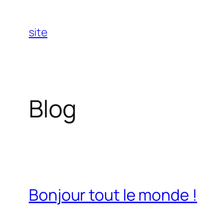
Aller
au
site
contenu
Blog
Bonjour tout le monde !