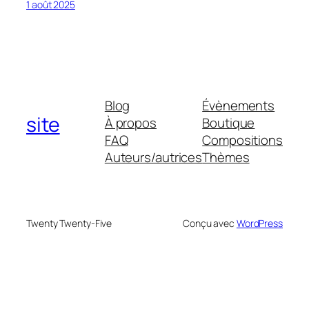
1 août 2025
Blog
Évènements
site
À propos
Boutique
FAQ
Compositions
Auteurs/autrices
Thèmes
Twenty Twenty-Five
Conçu avec
WordPress