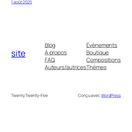
1 août 2025
Blog
Évènements
site
À propos
Boutique
FAQ
Compositions
Auteurs/autrices
Thèmes
Twenty Twenty-Five
Conçu avec
WordPress