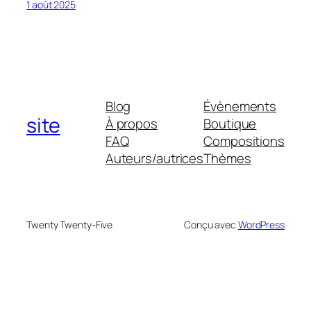
1 août 2025
Blog
Évènements
site
À propos
Boutique
FAQ
Compositions
Auteurs/autrices
Thèmes
Twenty Twenty-Five
Conçu avec
WordPress