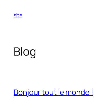
Aller
au
site
contenu
Blog
Bonjour tout le monde !