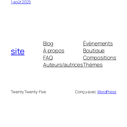
1 août 2025
Blog
Évènements
site
À propos
Boutique
FAQ
Compositions
Auteurs/autrices
Thèmes
Twenty Twenty-Five
Conçu avec
WordPress