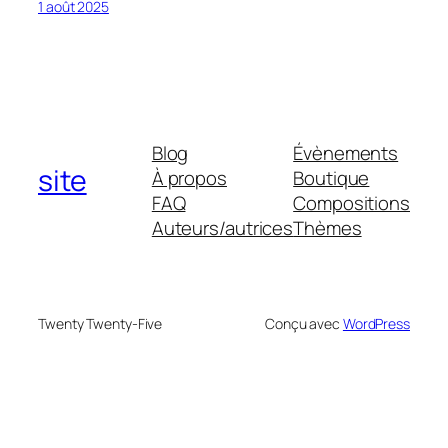
1 août 2025
Blog
Évènements
site
À propos
Boutique
FAQ
Compositions
Auteurs/autrices
Thèmes
Twenty Twenty-Five
Conçu avec
WordPress