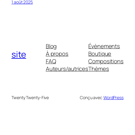
1 août 2025
Blog
Évènements
site
À propos
Boutique
FAQ
Compositions
Auteurs/autrices
Thèmes
Twenty Twenty-Five
Conçu avec
WordPress