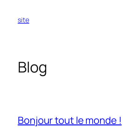
Aller
au
site
contenu
Blog
Bonjour tout le monde !