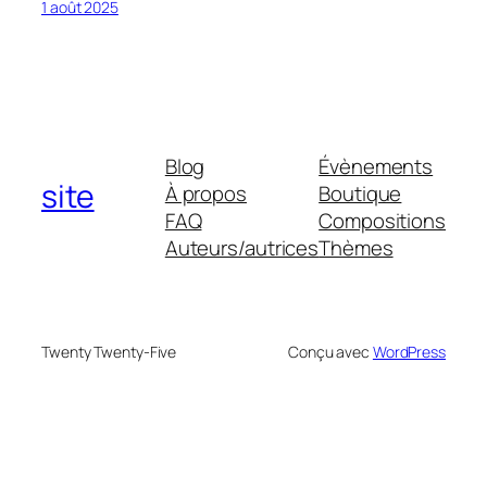
1 août 2025
Blog
Évènements
site
À propos
Boutique
FAQ
Compositions
Auteurs/autrices
Thèmes
Twenty Twenty-Five
Conçu avec
WordPress