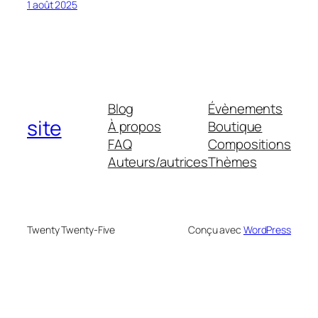
1 août 2025
Blog
Évènements
site
À propos
Boutique
FAQ
Compositions
Auteurs/autrices
Thèmes
Twenty Twenty-Five
Conçu avec
WordPress