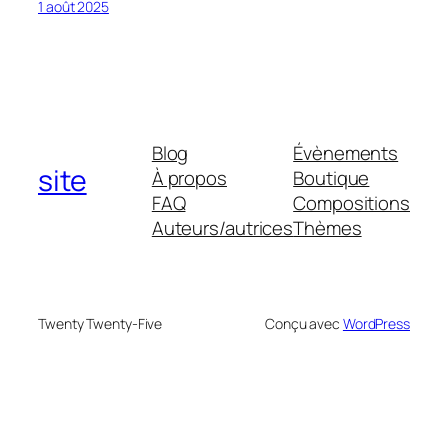
1 août 2025
Blog
Évènements
site
À propos
Boutique
FAQ
Compositions
Auteurs/autrices
Thèmes
Twenty Twenty-Five
Conçu avec
WordPress