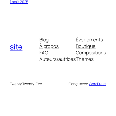
1 août 2025
Blog
Évènements
site
À propos
Boutique
FAQ
Compositions
Auteurs/autrices
Thèmes
Twenty Twenty-Five
Conçu avec
WordPress