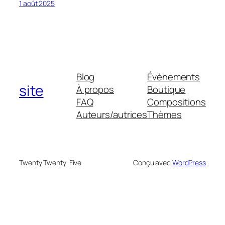
1 août 2025
Blog
Évènements
site
À propos
Boutique
FAQ
Compositions
Auteurs/autrices
Thèmes
Twenty Twenty-Five
Conçu avec
WordPress