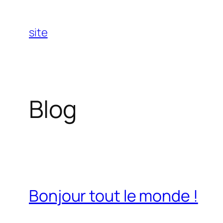
Aller
au
site
contenu
Blog
Bonjour tout le monde !