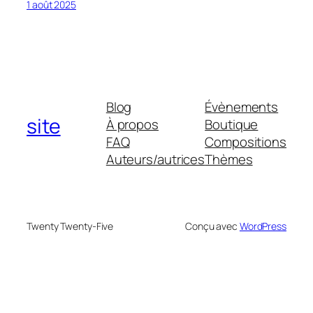
1 août 2025
Blog
Évènements
site
À propos
Boutique
FAQ
Compositions
Auteurs/autrices
Thèmes
Twenty Twenty-Five
Conçu avec
WordPress