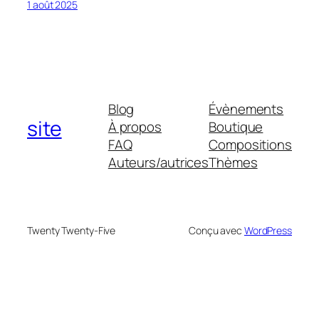
1 août 2025
Blog
Évènements
site
À propos
Boutique
FAQ
Compositions
Auteurs/autrices
Thèmes
Twenty Twenty-Five
Conçu avec
WordPress