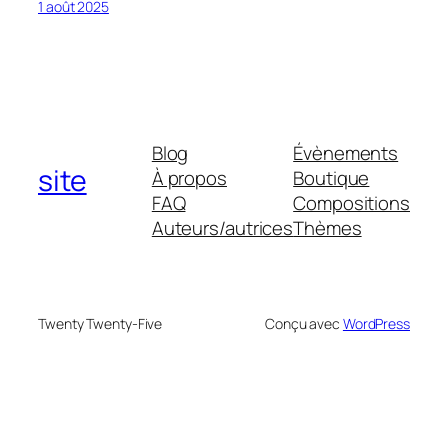
1 août 2025
Blog
Évènements
site
À propos
Boutique
FAQ
Compositions
Auteurs/autrices
Thèmes
Twenty Twenty-Five
Conçu avec
WordPress