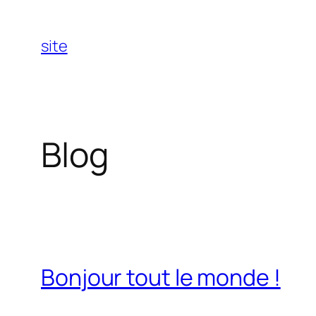
Aller
au
site
contenu
Blog
Bonjour tout le monde !