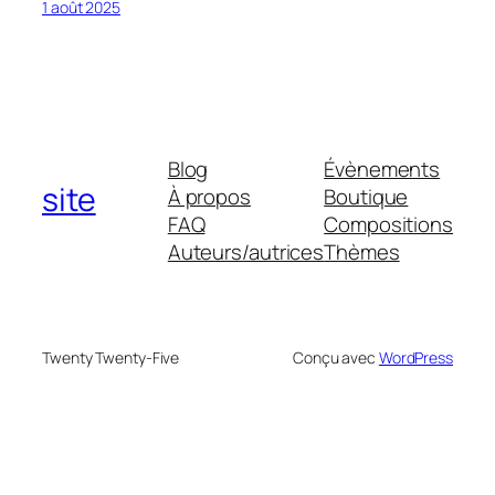
1 août 2025
Blog
Évènements
site
À propos
Boutique
FAQ
Compositions
Auteurs/autrices
Thèmes
Twenty Twenty-Five
Conçu avec
WordPress