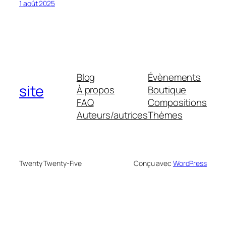
1 août 2025
Blog
Évènements
site
À propos
Boutique
FAQ
Compositions
Auteurs/autrices
Thèmes
Twenty Twenty-Five
Conçu avec
WordPress