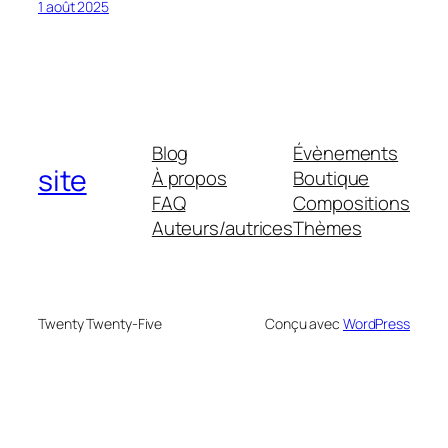
1 août 2025
Blog
Évènements
site
À propos
Boutique
FAQ
Compositions
Auteurs/autrices
Thèmes
Twenty Twenty-Five
Conçu avec
WordPress