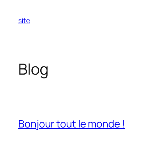
Aller
au
site
contenu
Blog
Bonjour tout le monde !