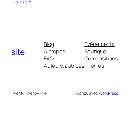
1 août 2025
Blog
Évènements
site
À propos
Boutique
FAQ
Compositions
Auteurs/autrices
Thèmes
Twenty Twenty-Five
Conçu avec
WordPress