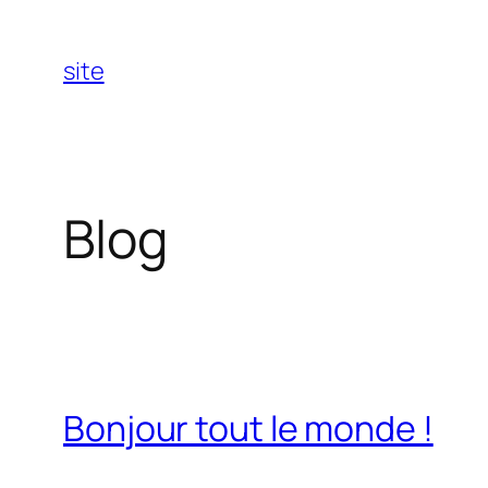
Aller
au
site
contenu
Blog
Bonjour tout le monde !